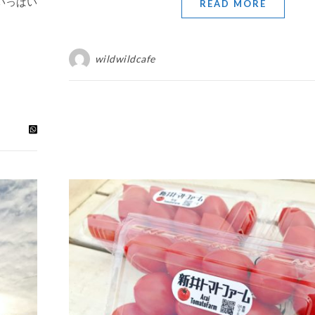
いっぱい
READ MORE
wildwildcafe