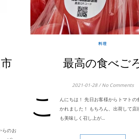
料理
越市
最高の食べご
2021-01-28
/
No Comments
こ
んにちは！ 先日お客様からトマトの
かれました！ もちろん、出荷して店
も美味しく召し上が…
からのお