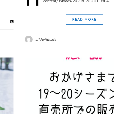
content/uploads/2020/09/D8EB0804-…
READ MORE
wildwildcafe