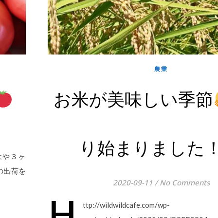
農業
お米が美味しい季節
り始まりました
はや３ヶ
の出荷を
2020-09-11
/
No Comments
h
ttp://wildwildcafe.com/wp-