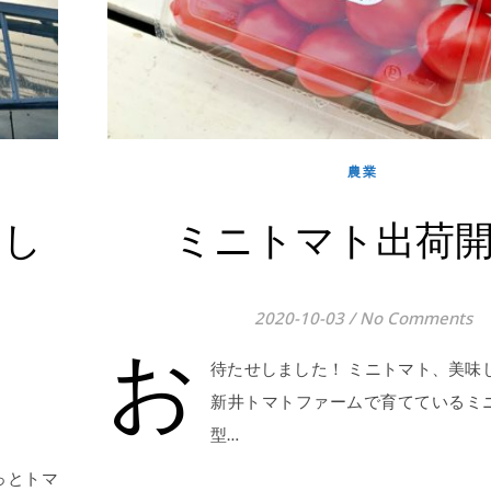
農業
まし
ミニトマト出荷開
2020-10-03
/
No Comments
お
待たせしました！ ミニトマト、美味
新井トマトファームで育てているミ
型…
っとトマ