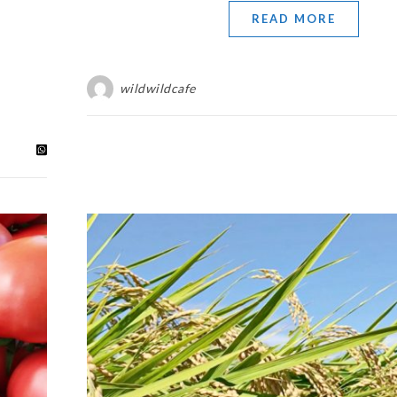
READ MORE
wildwildcafe